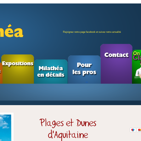
Rejoignez notre page facebook et suivez notre actualité
La maison d’édition jeunesse spécialiste de l’Aquitaine !