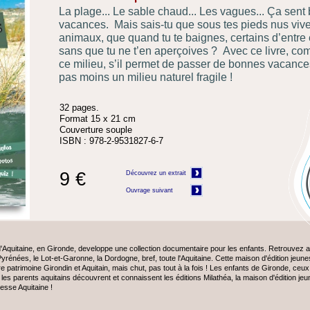
La plage... Le sable chaud... Les vagues... Ça sent
vacances. Mais sais-
tu que sous tes pieds nus viv
animaux, que quand tu te baignes, certains d’entre e
sans que tu ne t’en aperçoives ? Avec ce livre, c
ce milieu, s’il permet de passer de bonnes vacances
pas moins un milieu naturel fragile !
32 pages.
Format 15 x 21 cm
Couverture souple
ISBN : 978-
2-
9531827-
6-
7
9 €
D
é
c
o
u
v
r
e
z
u
n
e
x
t
r
a
i
t
O
u
v
r
a
g
e
s
u
i
v
a
n
t
 d'Aquitaine, en Gironde, developpe une collection documentaire pour les enfants. Retrouvez
Pyrénées, le Lot-
et-
Garonne, la Dordogne, bref, toute l'Aquitaine. Cette maison d'édition jeu
 patrimoine Girondin et Aquitain, mais chut, pas tout à la fois ! Les enfants de Gironde, ceux d
s les parents aquitains découvrent et connaissent les éditions Milathéa, la maison d'édition 
esse Aquitaine !